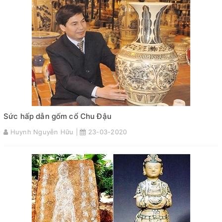
Sức hấp dẫn gốm cổ Chu Đậu
Huynh Nguyễn Hữu |
23-03-2020