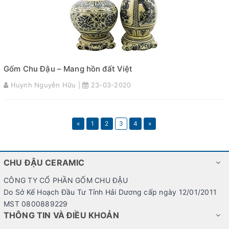
Gốm Chu Đậu – Mang hồn đất Việt
Huynh Nguyễn Hữu |
23-03-2020
«
1
2
3
4
»
CHU ĐẬU CERAMIC
CÔNG TY CỔ PHẦN GỐM CHU ĐẬU
Do Sở Kế Hoạch Đầu Tư Tỉnh Hải Dương cấp ngày 12/01/2011
MST 0800889229
THÔNG TIN VÀ ĐIỀU KHOẢN