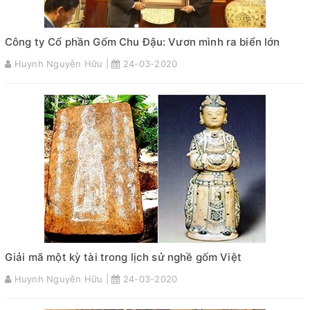
Công ty Cổ phần Gốm Chu Đậu: Vươn mình ra biển lớn
Huynh Nguyễn Hữu |
24-03-2020
Giải mã một kỳ tài trong lịch sử nghề gốm Việt
Huynh Nguyễn Hữu |
24-03-2020