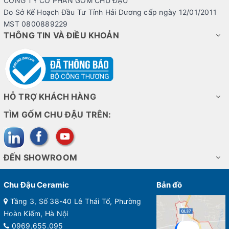
CÔNG TY CỔ PHẦN GỐM CHU ĐẬU
Do Sở Kế Hoạch Đầu Tư Tỉnh Hải Dương cấp ngày 12/01/2011
MST 0800889229
THÔNG TIN VÀ ĐIỀU KHOẢN
HỖ TRỢ KHÁCH HÀNG
TÌM GỐM CHU ĐẬU TRÊN:
ĐẾN SHOWROOM
Chu Đậu Ceramic
Bản đồ
Tầng 3, Số 38-40 Lê Thái Tổ, Phường
Hoàn Kiếm, Hà Nội
0969.655.095