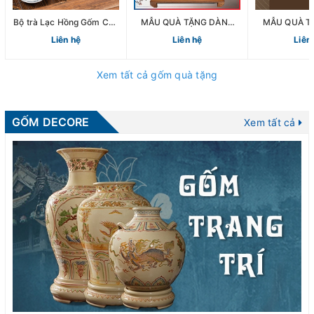
Bộ trà Lạc Hồng Gốm Chu
MẪU QUÀ TẶNG DÀNH
MẪU QUÀ T
Đậu
CHO ĐẠI HỘI ĐẢNG CÁC
KIM CAO 
Liên hệ
Liên hệ
Liên
CẤP
DOANH 
Xem tất cả gốm quà tặng
GỐM DECORE
Xem tất cả