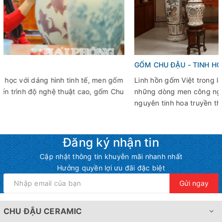
GỐM CHU ĐẬU - TINH HOA TỪ ĐẤT VIỆT, LAN TỎA PHÚC
LÀNH TRÊN BÀN THỜ VIỆT
Linh hồn gốm Việt trong lớp men tro trấu độc bản Khác với
những dòng men công nghiệp hiện đại, gốm Chu Đậu giữ
nguyên tinh hoa truyền thống qua lớp...
Đăng ký nhận tin
Cập nhật thông tin khuyễn mãi nhanh nhất
Hưởng quyền lợi ưu đãi đặc biệt
Gửi ngay
CHU ĐẬU CERAMIC