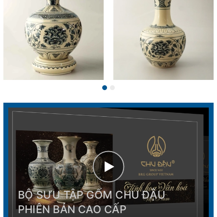
BỘ SƯU TẬP GỐM CHU ĐẬU
PHIÊN BẢN CAO CẤP