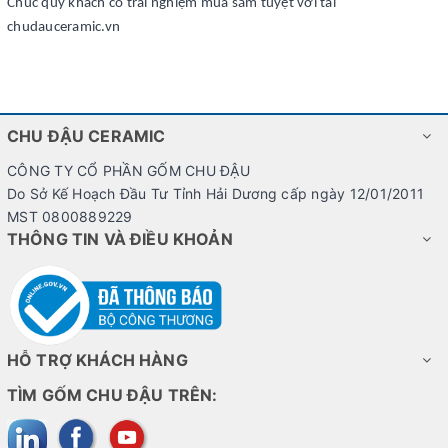
Chúc quý khách có trải nghiệm mua sắm tuyệt vời tai
chudauceramic.vn
CHU ĐẬU CERAMIC
CÔNG TY CỔ PHẦN GỐM CHU ĐẬU
Do Sở Kế Hoạch Đầu Tư Tỉnh Hải Dương cấp ngày 12/01/2011
MST 0800889229
THÔNG TIN VÀ ĐIỀU KHOẢN
HỖ TRỢ KHÁCH HÀNG
TÌM GỐM CHU ĐẬU TRÊN: