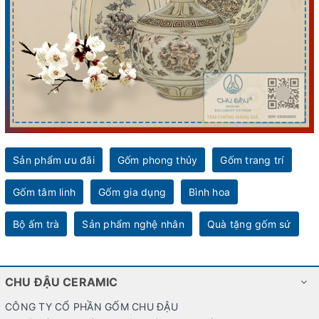
Sản phẩm ưu đãi
Gốm phong thủy
Gốm trang trí
Gốm tâm linh
Gốm gia dụng
Bình hoa
Bộ ấm trà
Sản phẩm nghệ nhân
Quà tặng gốm sứ
CHU ĐẬU CERAMIC
CÔNG TY CỔ PHẦN GỐM CHU ĐẬU