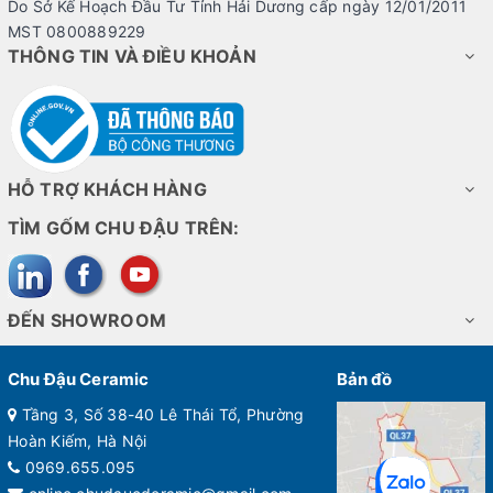
Do Sở Kế Hoạch Đầu Tư Tỉnh Hải Dương cấp ngày 12/01/2011
MST 0800889229
THÔNG TIN VÀ ĐIỀU KHOẢN
HỖ TRỢ KHÁCH HÀNG
TÌM GỐM CHU ĐẬU TRÊN:
ĐẾN SHOWROOM
Chu Đậu Ceramic
Bản đồ
Tầng 3, Số 38-40 Lê Thái Tổ, Phường
Hoàn Kiếm, Hà Nội
0969.655.095