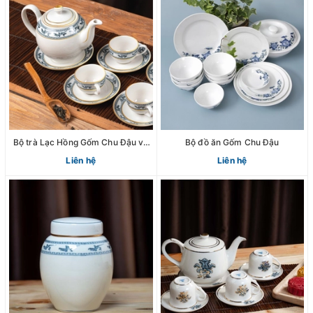
Bộ trà Lạc Hồng Gốm Chu Đậu vẽ
Bộ đồ ăn Gốm Chu Đậu
viền vàng
Liên hệ
Liên hệ