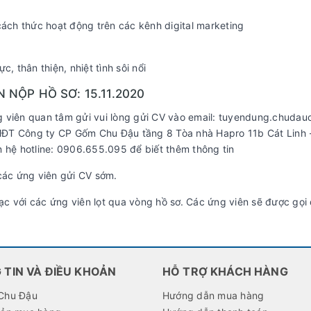
cách thức hoạt động trên các kênh digital marketing
c, thân thiện, nhiệt tình sôi nổi
N NỘP HỒ SƠ: 15.11.2020
n quan tâm gửi vui lòng gửi CV vào email: tuyendung.chudauce
T Công ty CP Gốm Chu Đậu tầng 8 Tòa nhà Hapro 11b Cát Linh -
 hotline: 0906.655.095 để biết thêm thông tin
các ứng viên gửi CV sớm.
 lạc với các ứng viên lọt qua vòng hồ sơ. Các ứng viên sẽ được gọi
 TIN VÀ ĐIỀU KHOẢN
HỖ TRỢ KHÁCH HÀNG
Chu Đậu
Hướng dẫn mua hàng