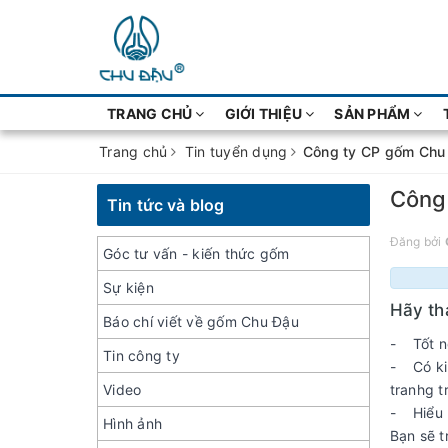
TRANG CHỦ
GIỚI THIỆU
SẢN PHẨM
Trang chủ
Tin tuyển dụng
Công ty CP gốm Chu 
Công 
Tin tức và blog
Đăng bởi
Góc tư vấn - kiến thức gốm
Sự kiện
Hãy th
Báo chí viết về gốm Chu Đậu
- Tốt ng
Tin công ty
- Có kin
Video
tranhg tr
- Hiểu r
Hình ảnh
Bạn sẽ t