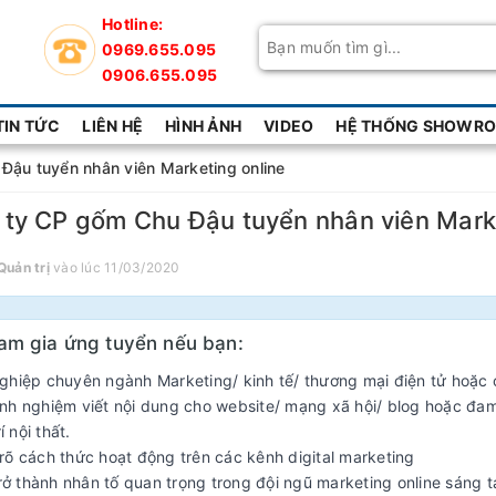
Hotline:
0969.655.095
0906.655.095
TIN TỨC
LIÊN HỆ
HÌNH ẢNH
VIDEO
HỆ THỐNG SHOWROO
Đậu tuyển nhân viên Marketing online
ty CP gốm Chu Đậu tuyển nhân viên Marke
Quản trị
vào lúc 11/03/2020
am gia ứng tuyển nếu bạn:
hiệp chuyên ngành Marketing/ kinh tế/ thương mại điện tử hoặc c
h nghiệm viết nội dung cho website/ mạng xã hội/ blog hoặc đam 
í nội thất.
õ cách thức hoạt động trên các kênh digital marketing
rở thành nhân tố quan trọng trong đội ngũ marketing online sáng t