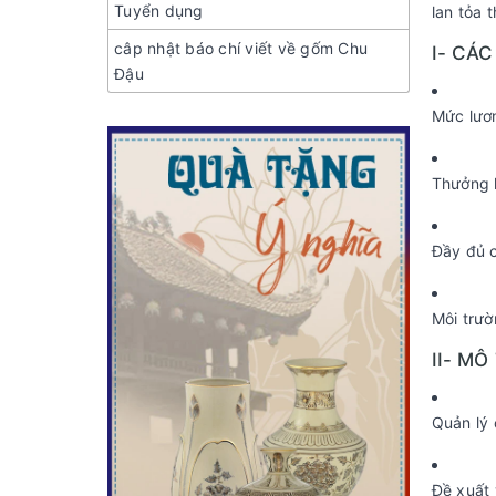
Tuyển dụng
lan tỏa 
câp nhật báo chí viết về gốm Chu
I- CÁ
Đậu
Mức lươn
Thưởng l
Đầy đủ c
Môi trườ
II- MÔ
Quản lý 
Đề xuất 