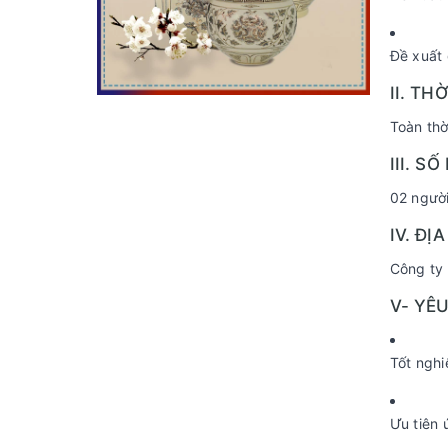
Đề xuất 
II. TH
Toàn thờ
III. S
02 ngườ
IV. ĐỊ
Công ty
V- YÊ
Tốt nghi
Ưu tiên 