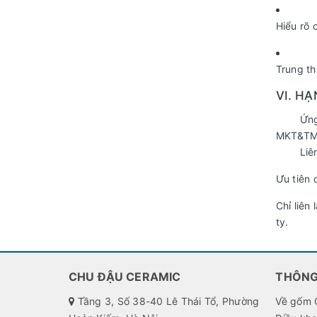
Hiểu rõ 
Trung thự
VI. HẠ
Ứng viê
MKT&TMĐ
Liên hệ
Ưu tiên 
Chỉ liên
ty.
CHU ĐẬU CERAMIC
THÔNG
Tầng 3, Số 38-40 Lê Thái Tổ, Phường
Về gốm 