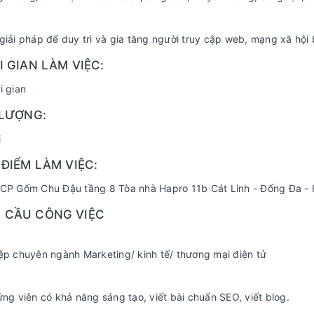
giải pháp để duy trì và gia tăng người truy cập web, mạng xã hội 
ỜI GIAN LÀM VIỆC:
i gian
Ố LƯỢNG:
i
A ĐIỂM LÀM VIỆC:
 CP Gốm Chu Đậu tầng 8 Tòa nhà Hapro 11b Cát Linh - Đống Đa - 
U CẦU CÔNG VIỆC
ệp chuyên ngành Marketing/ kinh tế/ thương mại điện tử
ứng viên có khả năng sáng tạo, viết bài chuẩn SEO, viết blog.