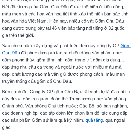
Nét đặc trưng của Gốm Chu Đậu được thể hiện ở kiểu dáng,
màu men và các hoa văn họa tiết tinh xảo thể hiện bản sắc tinh
hoa văn hóa Việt Nam. Hiện nay, nhiều cổ vật Gốm Chu Đậu
đang được trưng bày tại 46 viện bảo tàng nổi tiếng ở 32 quốc
gia trên thế giới.
Sau nhiều năm xây dựng và phát triển đến nay công ty CP
Gốm
Chu Đậu
đã phục dựng và tạo ra nhiều dòng sản phẩm như:
gốm phong thủy, gốm tâm linh, gốm trang trí, gốm gia dụng…
đáp ứng nhu cầu cả trong và ngoài nước với nhiều mẫu mã
đẹp, chất lượng cao mà vẫn giữ được phong cách, màu men
truyền thống của gốm cổ Chu Đậu.
Bên cạnh đó, Công ty CP gốm Chu Đậu rất vinh dự là địa chỉ tin
cậy được các cơ quan, đoàn thể Trung ương như: Văn phòng
Chính phủ, Văn phòng Chủ tịch nước; Các Bộ, sở ban nghành,
các doanh nghiệp, các tập đoàn lớn chọn làm đối tác cung cấp
các sản phẩm Gốm sứ làm quà kỷ niệm,
quà tặng
, quà ngoại
giao.