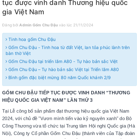
tục được vinh danh Thương hiệu quốc
gia Việt Nam
Đăng bởi
Admin Gốm Chu Đậu
vào lúc 21/11/2024
Tinh hoa gốm Chu Đậu
Gốm Chu Đậu - Tinh hoa từ đất Việt, lan tỏa phúc lành trên
bàn thờ Việt
Gốm Chu Đậu tại triển lãm A80 - Tự hào bản sắc Việt
Gốm Chu Đậu – Tự hào bản sắc Việt tại Triển lãm A80
Bình gốm đặc biệt mừng 80 năm Quốc khánh 2/9
GỐM CHU ĐẬU TIẾP TỤC ĐƯỢC VINH DANH “THƯƠNG
HIỆU QUỐC GIA VIỆT NAM” LẦN THỨ 3
Tại Lễ công bố sản phẩm đạt thương hiệu quốc gia Việt Nam
2024, với chủ đề "Vươn mình tiến vào kỷ nguyên xanh" do Bộ
Công Thương vừa tổ chức tại Trung tâm Hội nghị Quốc gia (Hà
Nội), Công ty Cổ phần Gốm Chu Đậu (thành viên của Tập đoàn