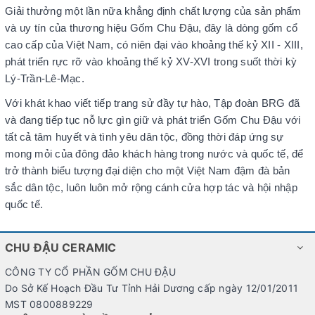
Giải thưởng một lần nữa khẳng định chất lượng của sản phẩm
và uy tín của thương hiệu Gốm Chu Đậu, đây là dòng gốm cổ
cao cấp của Việt Nam, có niên đại vào khoảng thế kỷ XII - XIII,
phát triển rực rỡ vào khoảng thế kỷ XV-XVI trong suốt thời kỳ
Lý-Trần-Lê-Mạc.
Với khát khao viết tiếp trang sử đầy tự hào, Tập đoàn BRG đã
và đang tiếp tục nỗ lực gìn giữ và phát triển Gốm Chu Đậu với
tất cả tâm huyết và tình yêu dân tộc, đồng thời đáp ứng sự
mong mỏi của đông đảo khách hàng trong nước và quốc tế, để
trở thành biểu tượng đại diện cho một Việt Nam đậm đà bản
sắc dân tộc, luôn luôn mở rộng cánh cửa hợp tác và hội nhập
quốc tế.
CHU ĐẬU CERAMIC
CÔNG TY CỔ PHẦN GỐM CHU ĐẬU
Do Sở Kế Hoạch Đầu Tư Tỉnh Hải Dương cấp ngày 12/01/2011
MST 0800889229