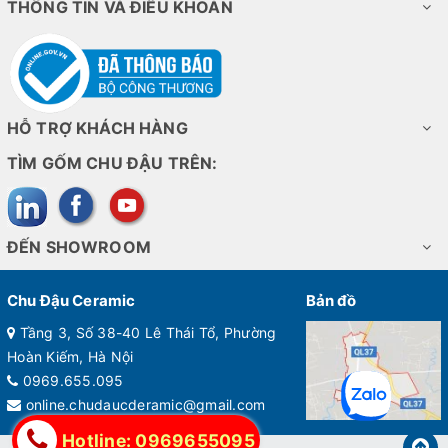
THÔNG TIN VÀ ĐIỀU KHOẢN
HỖ TRỢ KHÁCH HÀNG
TÌM GỐM CHU ĐẬU TRÊN:
ĐẾN SHOWROOM
Chu Đậu Ceramic
Bản đồ
Tầng 3, Số 38-40 Lê Thái Tổ, Phường
Hoàn Kiếm, Hà Nội
0969.655.095
online.chudaucderamic@gmail.com
Hotline: 0969655095