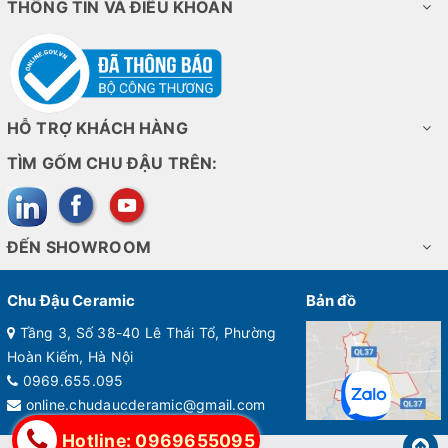
THÔNG TIN VÀ ĐIỀU KHOẢN
HỖ TRỢ KHÁCH HÀNG
TÌM GỐM CHU ĐẬU TRÊN:
ĐẾN SHOWROOM
Chu Đậu Ceramic
Bản đồ
Tầng 3, Số 38-40 Lê Thái Tổ, Phường
Hoàn Kiếm, Hà Nội
0969.655.095
online.chudaucderamic@gmail.com
Hotline: 0969655095