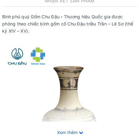
NHẬN XÉT SẢN PHẨM
Bình
phú quý Gốm Chu Đậu
-
Thương hiệu Quốc gia được
phỏng theo chiếc bình gốm cổ Chu Đậu triều Trần – Lê Sơ (thế
kỷ XIV – XV).
Xem thêm