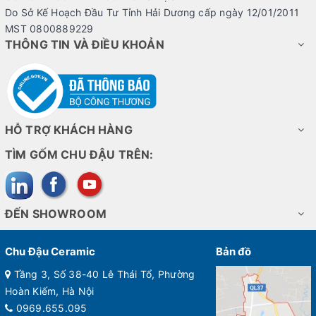
Do Sở Kế Hoạch Đầu Tư Tỉnh Hải Dương cấp ngày 12/01/2011
MST 0800889229
THÔNG TIN VÀ ĐIỀU KHOẢN
HỖ TRỢ KHÁCH HÀNG
TÌM GỐM CHU ĐẬU TRÊN:
Bình phú quý truyền thống gốm Chu Đậu
Ngoài họa tiết hoa phù dung truyền thống, bình phú quý Gốm
Chu Đậu còn được trang trí họa tiết hoa sen mang đậm bản sắc
ĐẾN SHOWROOM
văn hóa Việt Nam.
Ở phiên bản vẽ vàng kim, bình phú quý được người nghệ nhân
Chu Đậu Ceramic
Bản đồ
vẽ thêm một lớp vàng 24K và nung thêm lần thứ 2 ở nhiệt độ
cao tạo sự sáng bóng và kết khối bền vững giữa lớp vàng và
Tầng 3, Số 38-40 Lê Thái Tổ, Phường
lớp men độc đáo.
Hoàn Kiếm, Hà Nội
0969.655.095