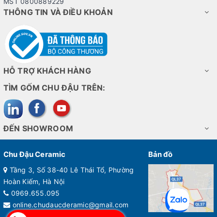
MST 0800889229
sắc, linh khí của dân tộc Việt.
THÔNG TIN VÀ ĐIỀU KHOẢN
HỖ TRỢ KHÁCH HÀNG
TÌM GỐM CHU ĐẬU TRÊN:
ĐẾN SHOWROOM
Chu Đậu Ceramic
Bản đồ
Tầng 3, Số 38-40 Lê Thái Tổ, Phường
Hoàn Kiếm, Hà Nội
0969.655.095
online.chudaucderamic@gmail.com