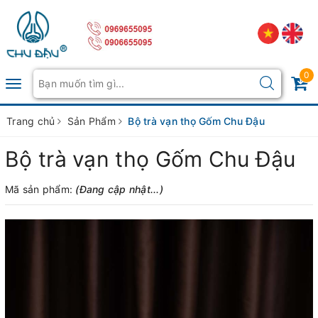
0
Toggle
navigation
Trang chủ
Sản Phẩm
Bộ trà vạn thọ Gốm Chu Đậu
Bộ trà vạn thọ Gốm Chu Đậu
Mã sản phẩm:
(Đang cập nhật...)