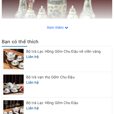
Xem thêm
Bạn có thể thích
Bộ trà Lạc Hồng Gốm Chu Đậu vẽ viền vàng
Liên hệ
Bộ trà vạn thọ Gốm Chu Đậu
Liên hệ
Việt Nam luôn gìn giữ trong mình những nét văn hóa truyền
thống là bản sắc nghìn năm văn hiến của dân tộc. Phong tục
thờ cúng thần Phật, gia tiên là nét đẹp ngàn đời mà người Việt
Bộ trà Lạc Hồng Gốm Chu Đậu
vẫn luôn gìn giữ và duy trì.
Liên hệ