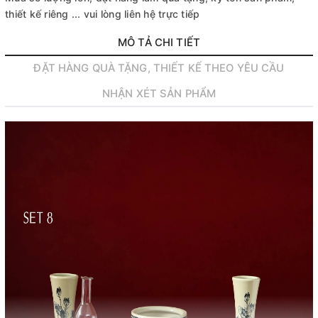
thiết kế riêng ... vui lòng liên hệ trực tiếp
MÔ TẢ CHI TIẾT
ĐẶT HÀNG QUÀ TẶNG, THIẾT KẾ THEO YÊU CẦU
NHẬN XÉT SẢN PHẨM