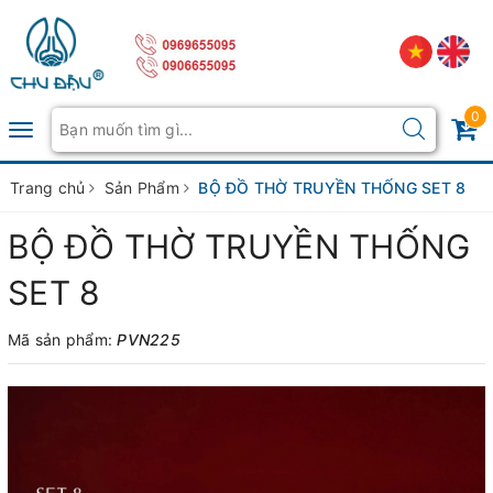
0
Toggle
navigation
Trang chủ
Sản Phẩm
BỘ ĐỒ THỜ TRUYỀN THỐNG SET 8
BỘ ĐỒ THỜ TRUYỀN THỐNG
SET 8
Mã sản phẩm:
PVN225