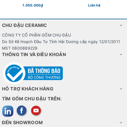
nghệ nhân
HỘI ĐẢNG CÁC CẤP
1.050.000₫
Liên hệ
CHU ĐẬU CERAMIC
CÔNG TY CỔ PHẦN GỐM CHU ĐẬU
Do Sở Kế Hoạch Đầu Tư Tỉnh Hải Dương cấp ngày 12/01/2011
MST 0800889229
THÔNG TIN VÀ ĐIỀU KHOẢN
HỖ TRỢ KHÁCH HÀNG
TÌM GỐM CHU ĐẬU TRÊN:
ĐẾN SHOWROOM