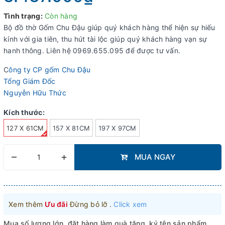
Tình trạng:
Còn hàng
Bộ đồ thờ Gốm Chu Đậu giúp quý khách hàng thể hiện sự hiếu
kính với gia tiên, thu hút tài lộc giúp quý khách hàng vạn sự
hanh thông. Liên hệ 0969.655.095 để được tư vấn.
C
ông ty CP gốm Chu Đậu
Tổng Giám Đốc
Nguyễn Hữu Thức
Kích thước:
127 X 61CM
157 X 81CM
197 X 97CM
–
+
MUA NGAY
Xem thêm
Ưu đãi
Đừng bỏ lỡ .
Click xem
Mua số lượng lớn, đặt hàng làm quà tặng, ký tên sản phẩm,