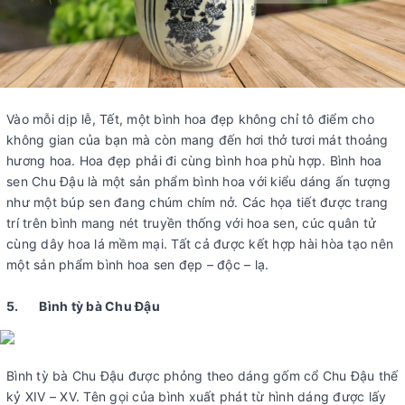
Vào mỗi dịp lễ, Tết, một bình hoa đẹp không chỉ tô điểm cho
không gian của bạn mà còn mang đến hơi thở tươi mát thoảng
hương hoa. Hoa đẹp phải đi cùng bình hoa phù hợp. Bình hoa
sen Chu Đậu là một sản phẩm bình hoa với kiểu dáng ấn tượng
như một búp sen đang chúm chím nở. Các họa tiết được trang
trí trên bình mang nét truyền thống với hoa sen, cúc quân tử
cùng dây hoa lá mềm mại. Tất cả được kết hợp hài hòa tạo nên
một sản phẩm bình hoa sen đẹp – độc – lạ.
5. Bình tỳ bà Chu Đậu
Bình tỳ bà Chu Đậu được phỏng theo dáng gốm cổ Chu Đậu thế
kỷ XIV – XV. Tên gọi của bình xuất phát từ hình dáng được lấy