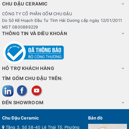
CHU ĐẬU CERAMIC
CÔNG TY CỔ PHẦN GỐM CHU ĐẬU
Do Sở Kế Hoạch Đầu Tư Tỉnh Hải Dương cấp ngày 12/01/2011
MST 0800889229
THÔNG TIN VÀ ĐIỀU KHOẢN
HỖ TRỢ KHÁCH HÀNG
TÌM GỐM CHU ĐẬU TRÊN:
ĐẾN SHOWROOM
Chu Đậu Ceramic
Bản đồ
Tầng 3, Số 38-40 Lê Thái Tổ, Phường