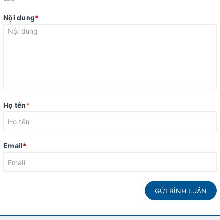
Nội dung
*
Họ tên
*
Email
*
GỬI BÌNH LUẬN