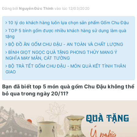
Đăng bởi
Nguyễn Đức Thinh
vào lúc 12/03/2020
10 lý do khách hàng luôn lựa chọn sản phẩm Gốm Chu Đậu
TOP 5 bình gốm được nhiều khách hàng sử dụng làm quà
tặng
BỘ ĐỒ ĂN GỐM CHU ĐẬU - AN TOÀN VÀ CHẤT LƯỢNG
BÌNH GIỌT NGỌC QUÀ TẶNG PHONG THỦY MANG Ý
NGHĨA MAY MẮN, CÁT TƯỜNG
BỘ TRÀ TẾT GỐM CHU ĐẬU - MÓN QUÀ KẾT TÌNH THÂN
GIAO
Bạn đã biết top 5 món quà gốm Chu Đậu không thể
bỏ qua trong ngày 20/11?