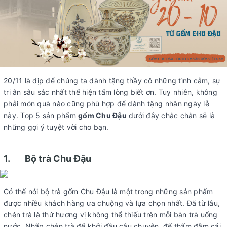
20/11 là dịp để chúng ta dành tặng thầy cô những tình cảm, sự
tri ân sâu sắc nhất thể hiện tấm lòng biết ơn. Tuy nhiên, không
phải món quà nào cũng phù hợp để dành tặng nhân ngày lễ
này. Top 5 sản phẩm
gốm Chu Đậu
dưới đây chắc chắn sẽ là
những gợi ý tuyệt vời cho bạn.
1. Bộ trà Chu Đậu
Có thể nói bộ trà gốm Chu Đậu là một trong những sản phẩm
được nhiều khách hàng ưa chuộng và lựa chọn nhất. Đã từ lâu,
chén trà là thứ hương vị không thể thiếu trên mỗi bàn trà uống
nước. Nhấp chén trà để khởi đầu câu chuyện, để thấm đẫm cái