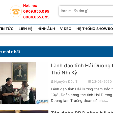
Hotline:
0969.655.095
0906.655.095
TIN TỨC
LIÊN HỆ
HÌNH ẢNH
VIDEO
HỆ THỐNG SHOWROO
c mới nhất
Lãnh đạo tỉnh Hải Dương t
Thổ Nhĩ Kỳ
Nguyễn Đức Thinh |
23-03-2020
Lãnh đạo tỉnh Hải Dương thăm bảo t
10/8, Đoàn công tác tỉnh Hải Dương
Dương làm Trưởng đoàn có chu...