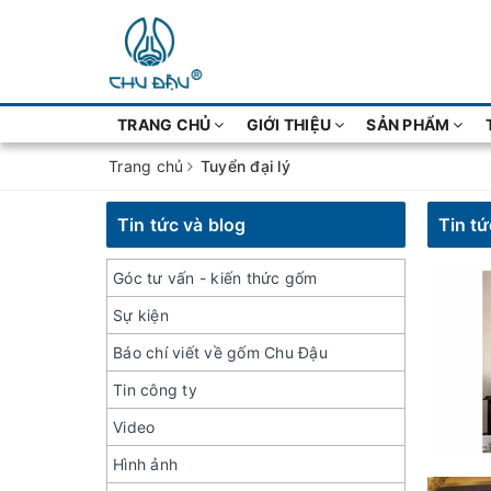
TRANG CHỦ
GIỚI THIỆU
SẢN PHẨM
Trang chủ
Tuyển đại lý
Tin tức và blog
Tin tứ
Góc tư vấn - kiến thức gốm
Sự kiện
Báo chí viết về gốm Chu Đậu
Tin công ty
Video
Hình ảnh