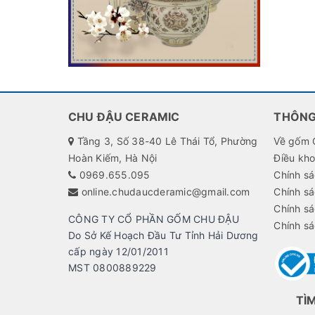
CHU ĐẬU CERAMIC
THÔNG
Tầng 3, Số 38-40 Lê Thái Tổ, Phường
Về gốm 
Hoàn Kiếm, Hà Nội
Điều kh
0969.655.095
Chính sá
online.chudaucderamic@gmail.com
Chính sá
Chính s
CÔNG TY CỔ PHẦN GỐM CHU ĐẬU
Chính sá
Do Sở Kế Hoạch Đầu Tư Tỉnh Hải Dương
cấp ngày 12/01/2011
MST 0800889229
TÌ