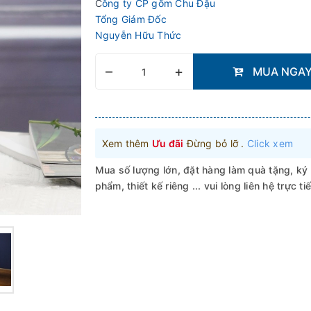
C
ông ty CP gốm Chu Đậu
Tổng Giám Đốc
Nguyễn Hữu Thức
–
+
MUA NGA
Xem thêm
Ưu đãi
Đừng bỏ lỡ .
Click xem
Mua số lượng lớn, đặt hàng làm quà tặng, ký
phẩm, thiết kế riêng ... vui lòng liên hệ trực ti