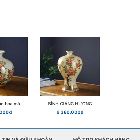
gọc hoa màu
BÌNH GIÁNG HƯƠNG
ốm Chu Đậu
HOA MÀU VÀNG KIM
.000₫
6.380.000₫
GỐM CHU ĐẬU
 TIN VÀ ĐIỀU KHOẢN
HỖ TRỢ KHÁCH HÀNG