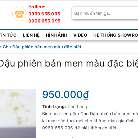
Hotline:
0969.655.095
0906.655.095
TIN TỨC
LIÊN HỆ
HÌNH ẢNH
VIDEO
HỆ THỐNG SHOWROO
 Chu Đậu phiên bản men màu đặc biệt
Đậu phiên bản men màu đặc bi
950.000₫
Tình trạng:
Còn hàng
Bình hoa sen gốm Chu Đậu phiên bản men m
lại màu sắc tươi mới cho không gian gia đình. 
0969.655.095 để biết thêm chi tiết.