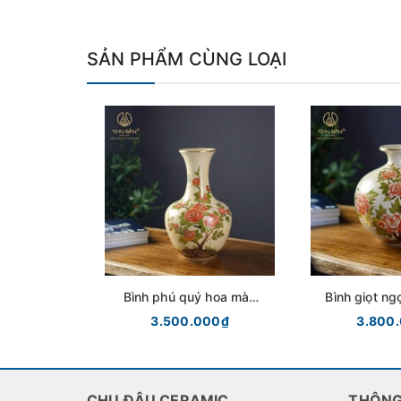
SẢN PHẨM CÙNG LOẠI
Bình phú quý hoa màu
Bình giọt n
vàng kim Gốm Chu Đậu
vàng kim G
3.500.000₫
3.800
CHU ĐẬU CERAMIC
THÔNG