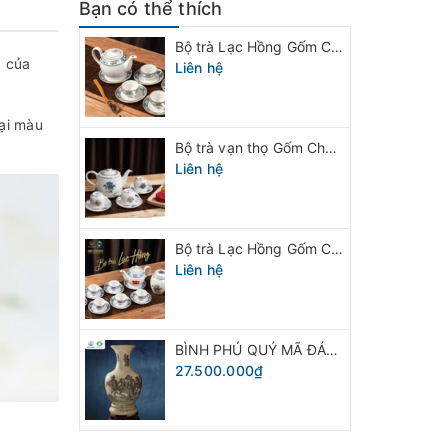
Bạn có thể thích
Bộ trà Lạc Hồng Gốm Chu Đậu vẽ viền vàng
a của
Liên hệ
ại màu
Bộ trà vạn thọ Gốm Chu Đậu
Liên hệ
Bộ trà Lạc Hồng Gốm Chu Đậu
Liên hệ
BÌNH PHÚ QUÝ MÃ ĐÁO THÀNH CÔNG GỐM CHU ĐẬU
27.500.000₫