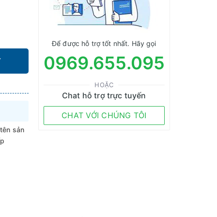
Để được hỗ trợ tốt nhất. Hãy gọi
0969.655.095
Y
HOẶC
Chat hỗ trợ trực tuyến
CHAT VỚI CHÚNG TÔI
 tên sản
ếp