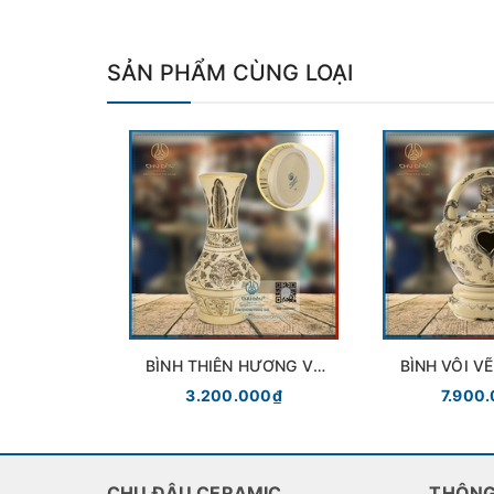
SẢN PHẨM CÙNG LOẠI
BÌNH THIÊN HƯƠNG VẼ
BÌNH VÔI V
VÀNG KIM GỐM CHU
GỐM CH
3.200.000₫
7.900
ĐẬU
CHU ĐẬU CERAMIC
THÔNG