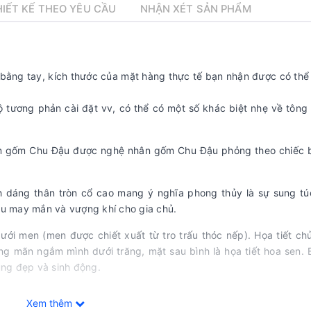
IẾT KẾ THEO YÊU CẦU
NHẬN XÉT SẢN PHẨM
o bằng tay, kích thước của mặt hàng thực tế bạn nhận được có thể
ộ tương phản cài đặt vv, có thể có một số khác biệt nhẹ về tôn
im gốm Chu Đậu được nghệ nhân gốm Chu Đậu phỏng theo chiếc 
nh dáng thân tròn cổ cao mang ý nghĩa phong thủy là sự sung tú
hiều may mắn và vượng khí cho gia chủ.
i men (men được chiết xuất từ tro trấu thóc nếp). Họa tiết ch
ng mãn ngắm mình dưới trăng, mặt sau bình là họa tiết hoa sen.
ùng đẹp và sinh động.
Xem thêm