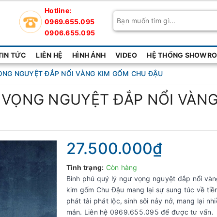
Hotline:
0969.655.095
0906.655.095
TIN TỨC
LIÊN HỆ
HÌNH ẢNH
VIDEO
HỆ THỐNG SHOWROO
ỌNG NGUYỆT ĐẮP NỔI VÀNG KIM GỐM CHU ĐẬU
 VỌNG NGUYỆT ĐẮP NỔI VÀN
27.500.000₫
Tình trạng:
Còn hàng
Bình phú quý lý ngư vọng nguyệt đắp nổi và
kim gốm Chu Đậu mang lại sự sung túc về tiề
phát tài phát lộc, sinh sôi nảy nở, mang lại n
mắn. Liên hệ 0969.655.095 để được tư vấn.