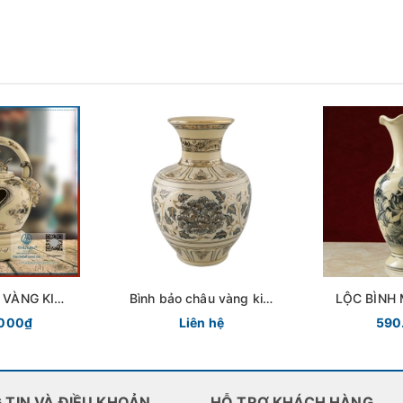
Ẽ VÀNG KIM
Bình bảo châu vàng kim
LỘC BÌNH
U ĐẬU
gốm Chu Đậu
TRUYỀN 
.000₫
Liên hệ
590
CH
 TIN VÀ ĐIỀU KHOẢN
HỖ TRỢ KHÁCH HÀNG