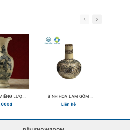
 MIỆNG LƯỢN
BÌNH HOA LAM GỐM
BÌNH PH
THỐNG GỐM
CHU ĐẬU
THÀNH C
.000₫
Liên hệ
27.
U ĐẬU
ĐẾN SHOWROOM