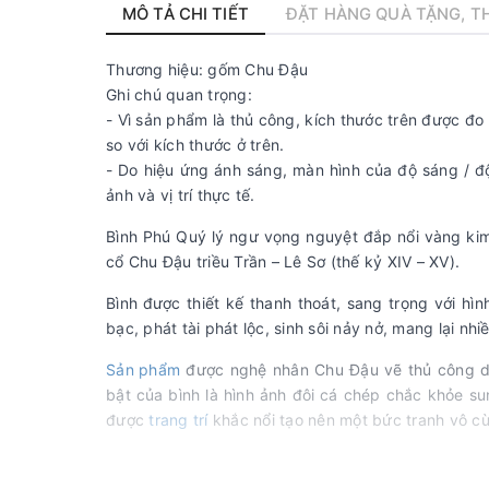
MÔ TẢ CHI TIẾT
ĐẶT HÀNG QUÀ TẶNG, TH
Thương hiệu: gốm Chu Đậu
Ghi chú quan trọng:
- Vì sản phẩm là thủ công, kích thước trên được đ
so với kích thước ở trên.
- Do hiệu ứng ánh sáng, màn hình của độ sáng / đ
ảnh và vị trí thực tế.
Bình Phú Quý lý ngư vọng nguyệt đắp nổi vàng k
cổ Chu Đậu triều Trần – Lê Sơ (thế kỷ XIV – XV).
Bình
được thiết kế thanh thoát, sang trọng với hì
bạc, phát tài phát lộc, sinh sôi nảy nở, mang lại n
Sản
phẩm
được nghệ nhân Chu Đậu vẽ thủ công dướ
bật của bình là hình ảnh đôi cá chép chắc khỏe su
được
trang trí
khắc nổi tạo nên một bức tranh vô c