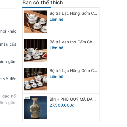
Bạn có thể thích
Bộ trà Lạc Hồng Gốm Chu Đậu vẽ viền vàng
Liên hệ
 hơi khác
Bộ trà vạn thọ Gốm Chu Đậu
g màu của
Liên hệ
bình gốm
Bộ trà Lạc Hồng Gốm Chu Đậu
Liên hệ
c về tiền
ủ đạo nổi
BÌNH PHÚ QUÝ MÃ ĐÁO THÀNH CÔNG GỐM CHU ĐẬU
 Bình gốm
27.500.000₫