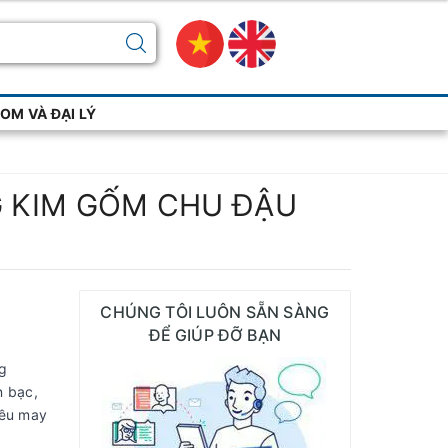
M VÀ ĐẠI LÝ
G KIM GỐM CHU ĐẬU
CHÚNG TÔI LUÔN SẴN SÀNG
ĐỂ GIÚP ĐỠ BẠN
ng
n bạc,
hiều may