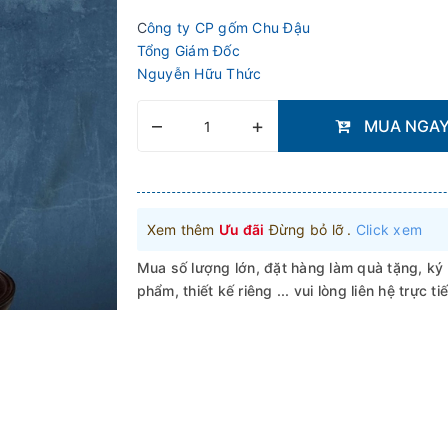
C
ông ty CP gốm Chu Đậu
Tổng Giám Đốc
Nguyễn Hữu Thức
–
+
MUA NGA
Xem thêm
Ưu đãi
Đừng bỏ lỡ .
Click xem
Mua số lượng lớn, đặt hàng làm quà tặng, ký
phẩm, thiết kế riêng ... vui lòng liên hệ trực ti