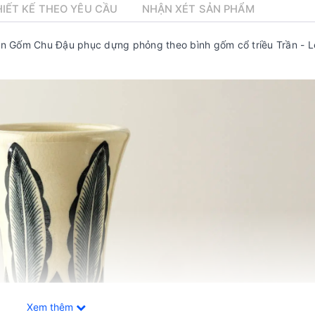
IẾT KẾ THEO YÊU CẦU
NHẬN XÉT SẢN PHẨM
 Gốm Chu Đậu phục dựng phỏng theo bình gốm cổ triều Trần - L
Xem thêm