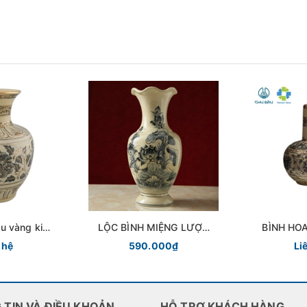
âu vàng kim
LỘC BÌNH MIỆNG LƯỢN
BÌNH HO
u Đậu
TRUYỀN THỐNG GỐM
CH
 hệ
590.000₫
Li
CHU ĐẬU
 TIN VÀ ĐIỀU KHOẢN
HỖ TRỢ KHÁCH HÀNG