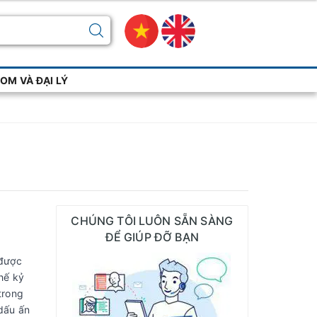
M VÀ ĐẠI LÝ
CHÚNG TÔI LUÔN SẴN SÀNG
ĐỂ GIÚP ĐỠ BẠN
 được
hế kỷ
trong
dấu ấn