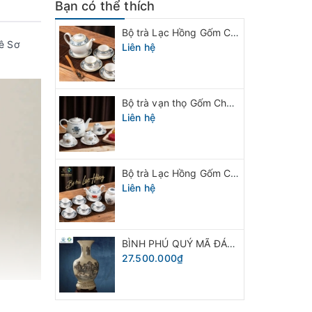
Bạn có thể thích
Bộ trà Lạc Hồng Gốm Chu Đậu vẽ viền vàng
ê Sơ
Liên hệ
Bộ trà vạn thọ Gốm Chu Đậu
Liên hệ
Bộ trà Lạc Hồng Gốm Chu Đậu
Liên hệ
BÌNH PHÚ QUÝ MÃ ĐÁO THÀNH CÔNG GỐM CHU ĐẬU
27.500.000₫