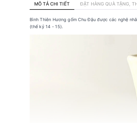
MÔ TẢ CHI TIẾT
ĐẶT HÀNG QUÀ TẶNG, TH
Bình Thiên Hương gốm Chu Đậu được các nghệ nhân
(thế kỷ 14 - 15).