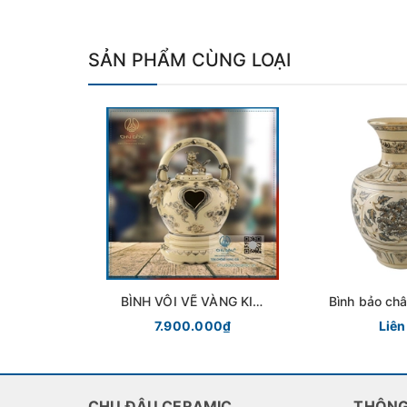
SẢN PHẨM CÙNG LOẠI
BÌNH VÔI VẼ VÀNG KIM
Bình bảo ch
GỐM CHU ĐẬU
gốm Ch
7.900.000₫
Liên
CHU ĐẬU CERAMIC
THÔNG