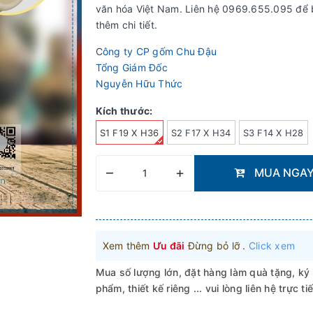
văn hóa Việt Nam. Liên hệ 0969.655.095 để 
thêm chi tiết.
C
ông ty CP gốm Chu Đậu
Tổng Giám Đốc
Nguyễn Hữu Thức
Kích thước:
S1 F19 X H36
S2 F17 X H34
S3 F14 X H28
–
+
MUA NGA
Xem thêm
Ưu đãi
Đừng bỏ lỡ .
Click xem
Mua số lượng lớn, đặt hàng làm quà tặng, ký
phẩm, thiết kế riêng ... vui lòng liên hệ trực ti