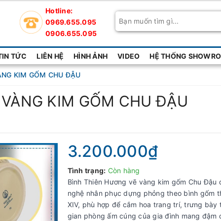
Hotline:
0969.655.095
0906.655.095
TIN TỨC
LIÊN HỆ
HÌNH ẢNH
VIDEO
HỆ THỐNG SHOWROO
ÀNG KIM GỐM CHU ĐẬU
 VÀNG KIM GỐM CHU ĐẬU
3.200.000₫
Tình trạng:
Còn hàng
Bình Thiên Hương vẽ vàng kim gốm Chu Đậu
nghệ nhân phục dựng phỏng theo bình gốm t
XIV, phù hợp để cắm hoa trang trí, trưng bày 
gian phòng ấm cúng của gia đình mang đậm 