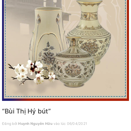
“Bùi Thị Hý bút”
Đăng bởi
Huynh Nguyễn Hữu
vào lúc 06/04/2021