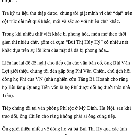
được!”.
Tra kỹ tư liệu thu thập được, chúng tôi giật mình vì chữ “đại” trên
cột trúc đài nét quá khác, mới và sắc so với nhiều chữ khác.
Trong khi nhiều chữ viết khác bị phong hóa, mòn mờ theo thời
gian thì nhiều chữ, gồm cả cụm “Bùi Thị Húy Hý” có nhiều nét
khắc dựa trên sự lồi lõm của mặt đá đã bị phong hóa...
Liên lạc lại để đề nghị cho tiếp cận các văn bản cổ, ông Bùi Văn
Lợi giới thiệu chúng tôi đến gặp ông Phí Văn Chiến, chủ tịch hội
đồng họ Phí của VN (nhà nghiên cứu Tăng Bá Hoành cho rằng
họ Bùi làng Quang Tiền vốn là họ Phí được đổi họ dưới thời nhà
Trần).
Tiếp chúng tôi tại văn phòng Phí tộc ở Mỹ Đình, Hà Nội, sau khi
trao đổi, ông Chiến cho rằng không phải ai ông cũng tiếp.
Ông giới thiệu nhiều về dòng họ và bà Bùi Thị Hý qua các ảnh