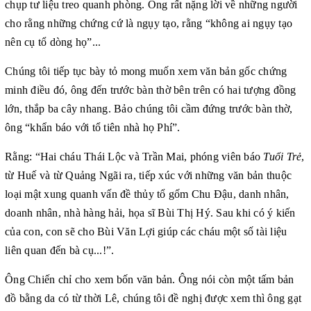
chụp tư liệu treo quanh phòng. Ông rất nặng lời về những người
cho rằng những chứng cứ là ngụy tạo, rằng “không ai ngụy tạo
nên cụ tổ dòng họ”...
Chúng tôi tiếp tục bày tỏ mong muốn xem văn bản gốc chứng
minh điều đó, ông đến trước bàn thờ bên trên có hai tượng đồng
lớn, thắp ba cây nhang. Bảo chúng tôi cầm đứng trước bàn thờ,
ông “khẩn báo với tổ tiên nhà họ Phí”.
Rằng: “Hai cháu Thái Lộc và Trần Mai, phóng viên báo
Tuổi Trẻ
,
từ Huế và từ Quảng Ngãi ra, tiếp xúc với những văn bản thuộc
loại mật xung quanh vấn đề thủy tổ gốm Chu Đậu, danh nhân,
doanh nhân, nhà hàng hải, họa sĩ Bùi Thị Hý. Sau khi có ý kiến
của con, con sẽ cho Bùi Văn Lợi giúp các cháu một số tài liệu
liên quan đến bà cụ...!”.
Ông Chiến chỉ cho xem bốn văn bản. Ông nói còn một tấm bản
đồ bằng da có từ thời Lê, chúng tôi đề nghị được xem thì ông gạt