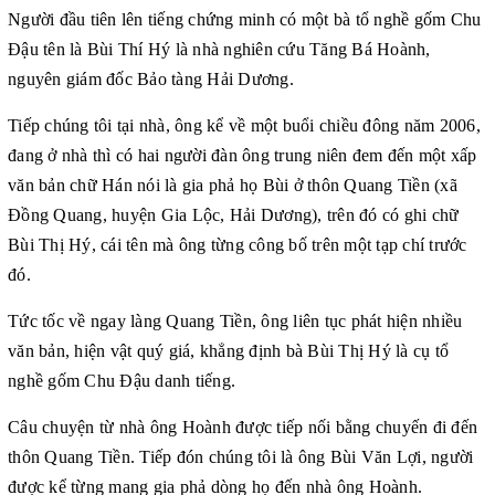
Người đầu tiên lên tiếng chứng minh có một bà tổ nghề gốm Chu
Đậu tên là Bùi Thí Hý là nhà nghiên cứu Tăng Bá Hoành,
nguyên giám đốc Bảo tàng Hải Dương.
Tiếp chúng tôi tại nhà, ông kể về một buổi chiều đông năm 2006,
đang ở nhà thì có hai người đàn ông trung niên đem đến một xấp
văn bản chữ Hán nói là gia phả họ Bùi ở thôn Quang Tiền (xã
Đồng Quang, huyện Gia Lộc, Hải Dương), trên đó có ghi chữ
Bùi Thị Hý, cái tên mà ông từng công bố trên một tạp chí trước
đó.
Tức tốc về ngay làng Quang Tiền, ông liên tục phát hiện nhiều
văn bản, hiện vật quý giá, khẳng định bà Bùi Thị Hý là cụ tổ
nghề gốm Chu Đậu danh tiếng.
Câu chuyện từ nhà ông Hoành được tiếp nối bằng chuyến đi đến
thôn Quang Tiền. Tiếp đón chúng tôi là ông Bùi Văn Lợi, người
được kể từng mang gia phả dòng họ đến nhà ông Hoành.