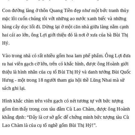
Con đường làng ở thôn Quang Tiền đẹp như một bức tranh thủy
mặc lôi cuốn chúng tôi với những ao nước xanh biếc và những
hàng cây dọc lối đi. Dừng lại ở một căn nhà giữa làng nằm cạnh
hai cái ao lớn, ông Lợi giới thiệu đó là nơi ở xưa của bà Bùi Thị
Hý.
Vào trong nhà có rất nhiều gốm hoa lam phế phẩm. Ông Lợi đưa
ra hai viên gạch cỡ lớn, trên có khắc hình, được ông Hoành giới
thiệu là hình nhân của cụ tổ Bùi Thị Hý và danh tướng Bùi Quốc
Hưng - một trong 18 người tham gia hội thề Lũng Nhai mà sử
sách ghi lại.
Hình khắc chìm trên viên gạch có nét tương tự với bức tượng
gốm tìm thấy trong con tàu đắm Cù Lao Chàm, được ông Hoành
khẳng định: “Đây là cơ sở gốc để chứng minh bức tượng tàu Cù
Lao Chàm là của cụ tổ nghề gốm Bùi Thị Hý!”.