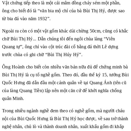
Vật chứng tiếp theo là một cái mâm đồng cháy sém một phần,
ông cho biết đó là “văn bia mộ chí của bà Bùi Thị Hý, được sao
từ bia đá vào năm 1932”.
Ngoài ra còn có một vật gốm khác dài chừng 50cm, cũng có khắc
chữ Bùi Thị Hý... Dẫn chúng tôi đến ngôi chùa làng “Viên
Quang tự”, ông chỉ vào cột trúc đài cổ bằng đá thời Lê dựng
trước chùa có ghi chữ “Bùi Thị Húy Hý”.
Ông Hoành cho biết còn nhiều văn bản nữa đủ để chứng minh bà
Bùi Thị Hý là cụ tổ nghề gốm. Theo đó, đầu thế kỷ 15, tướng Bùi
Quốc Hưng đã dẫn đầu một cánh quân về tại Quang Ánh (tên cũ
của làng Quang Tiền) lập nên một căn cứ để khởi nghĩa chống
quân Minh.
Trong nhiều ngành nghề đem theo có nghề gốm, mà người cháu
nội của Bùi Quốc Hưng là Bùi Thị Hý học được, về sau trở thành
nghệ nhân, chủ lò và thành doanh nhân, xuất khẩu gốm đi khắp