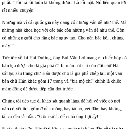
phắt: “Tôi trả lời luôn là không được! Là tối mật. Nó liên quan tới
rất nhiều chuyện.
Nhưng mà vì cái quốc gia này đang có những vấn đề như thế. Mà
những nhà khoa học với các bác còn những vấn đề như thế. Còn
có những người cho rằng bác ngụy tạo. Cho nên bác kệ... chúng
mày!”.
Tức tốc về lại Hải Dương, ông Bùi Văn Lợi mang ra chiếc hộp có
bản lụa được cho là gia phả đã bị mủn nát chỉ còn đôi chữ Hán
sót lại; sáu trang chữ Hán được cho là gia phả chép lại; một văn
bản chữ Hán khác gồm 17 trang và “bia mộ chí” chính là chiếc
mâm đồng đã được tiếp cận đợt trước.
Chúng tôi tiếp tục đi khảo sát quanh làng để hỏi về việc có nơi
nào có vết tích gốm ở nền móng hay tát ao, vét đầm hay không,
tất cả đều lắc đầu: “Gốm sứ à, đến nhà ông Lợi ấy!”.
Nhà nghiên cứu Trần Đại Vinh, chuyên gia hàng đầu về gia phả,