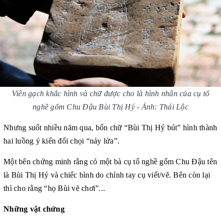
Viên gạch khắc hình và chữ được cho là hình nhân của cụ tổ
nghề gốm Chu Đậu Bùi Thị Hý - Ảnh: Thái Lộc
Nhưng suốt nhiều năm qua, bốn chữ “Bùi Thị Hý bút” hình thành
hai luồng ý kiến đối chọi “nảy lửa”.
Một bên chứng minh rằng có một bà cụ tổ nghề gốm Chu Đậu tên
là Bùi Thị Hý và chiếc bình do chính tay cụ viết/vẽ. Bên còn lại
thì cho rằng “họ Bùi vẽ chơi”...
Những vật chứng