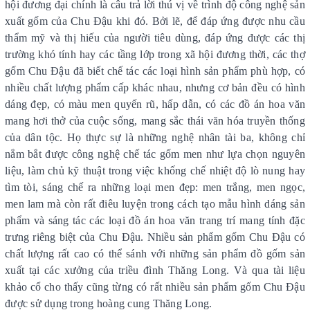
hội đương đại chính là câu trả lời thú vị về trình độ công nghệ sản
xuất gốm của Chu Đậu khi đó. Bởi lẽ, để đáp ứng được nhu cầu
thẩm mỹ và thị hiếu của người tiêu dùng, đáp ứng được các thị
trường khó tính hay các tầng lớp trong xã hội đương thời, các thợ
gốm Chu Đậu đã biết chế tác các loại hình sản phẩm phù hợp, có
nhiều chất lượng phẩm cấp khác nhau, nhưng cơ bản đều có hình
dáng đẹp, có màu men quyến rũ, hấp dẫn, có các đồ án hoa văn
mang hơi thở của cuộc sống, mang sắc thái văn hóa truyền thống
của dân tộc. Họ thực sự là những nghệ nhân tài ba, không chỉ
nắm bắt được công nghệ chế tác gốm men như lựa chọn nguyên
liệu, làm chủ kỹ thuật trong việc khống chế nhiệt độ lò nung hay
tìm tòi, sáng chế ra những loại men đẹp: men trắng, men ngọc,
men lam mà còn rất điêu luyện trong cách tạo mẫu hình dáng sản
phẩm và sáng tác các loại đồ án hoa văn trang trí mang tính đặc
trưng riêng biệt của Chu Đậu. Nhiều sản phẩm gốm Chu Đậu có
chất lượng rất cao có thể sánh với những sản phẩm đồ gốm sản
xuất tại các xưởng của triều đình Thăng Long. Và qua tài liệu
khảo cổ cho thấy cũng từng có rất nhiều sản phẩm gốm Chu Đậu
được sử dụng trong hoàng cung Thăng Long.