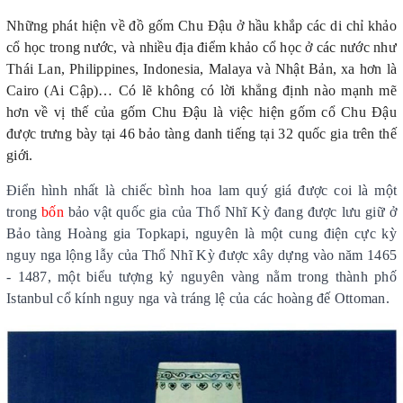
Những phát hiện về đồ gốm Chu Đậu ở hầu khắp các di chỉ khảo
cổ học trong nước, và nhiều địa điểm khảo cổ học ở các nước như
Thái Lan, Philippines, Indonesia, Malaya và Nhật Bản, xa hơn là
Cairo (Ai Cập)… Có lẽ không có lời khẳng định nào mạnh mẽ
hơn về vị thế của gốm Chu Đậu là việc hiện gốm cổ Chu Đậu
được trưng bày tại 46 bảo tàng danh tiếng tại 32 quốc gia trên thế
giới.
Điển hình nhất là chiếc bình hoa lam quý giá được coi là một
trong
bốn
bảo vật quốc gia của Thổ Nhĩ Kỳ đang được lưu giữ ở
Bảo tàng Hoàng gia Topkapi, nguyên là một cung điện cực kỳ
nguy nga lộng lẫy của Thổ Nhĩ Kỳ được xây dựng vào năm 1465
- 1487, một biểu tượng kỷ nguyên vàng nằm trong thành phố
Istanbul cổ kính nguy nga và tráng lệ của các hoàng đế Ottoman.