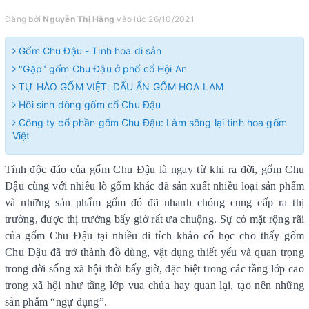
Đăng bởi
Nguyễn Thị Hằng
vào lúc 26/10/2021
Gốm Chu Đậu - Tinh hoa di sản
"Gặp" gốm Chu Đậu ở phố cổ Hội An
TỰ HÀO GỐM VIỆT: DẤU ẤN GỐM HOA LAM
Hồi sinh dòng gốm cổ Chu Đậu
Công ty cổ phần gốm Chu Đậu: Làm sống lại tinh hoa gốm
Việt
Tính độc đáo của gốm Chu Đậu là ngay từ khi ra đời, gốm Chu
Đậu cùng với nhiều lò gốm khác đã sản xuất nhiều loại sản phẩm
và những sản phẩm gốm đó đã nhanh chóng cung cấp ra thị
trường, được thị trường bấy giờ rất ưa chuộng. Sự có mặt rộng rãi
của gốm Chu Đậu tại nhiều di tích khảo cổ học cho thấy gốm
Chu Đậu đã trở thành đồ dùng, vật dụng thiết yếu và quan trọng
trong đời sống xã hội thời bấy giờ, đặc biệt trong các tầng lớp cao
trong xã hội như tầng lớp vua chúa hay quan lại, tạo nên những
sản phẩm “ngự dụng”.