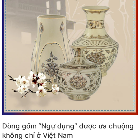
Dòng gốm “Ngự dụng” được ưa chuộng
không chỉ ở Việt Nam