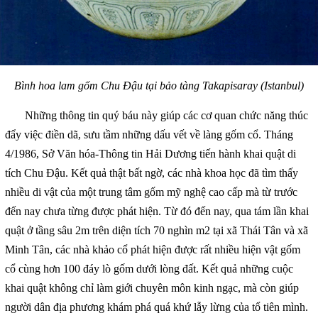
Bình hoa lam gốm Chu Đậu
tại bảo tàng Takapisaray (Istanbul)
Những thông tin quý báu này giúp các cơ quan chức năng thúc
đẩy việc điền dã, sưu tầm những dấu vết về làng gốm cổ. Tháng
4/1986, Sở Văn hóa-Thông tin Hải Dương tiến hành khai quật di
tích Chu Đậu. Kết quả thật bất ngờ, các nhà khoa học đã tìm thấy
nhiều di vật của một trung tâm gốm mỹ nghệ cao cấp mà từ trước
đến nay chưa từng được phát hiện. Từ đó đến nay, qua tám lần khai
quật ở tầng sâu 2m trên diện tích 70 nghìn m2 tại xã Thái Tân và xã
Minh Tân, các nhà khảo cổ phát hiện được rất nhiều hiện vật gốm
cổ cùng hơn 100 đáy lò gốm dưới lòng đất. Kết quả những cuộc
khai quật không chỉ làm giới chuyên môn kinh ngạc, mà còn giúp
người dân địa phương khám phá quá khứ lẫy lừng của tổ tiên mình.