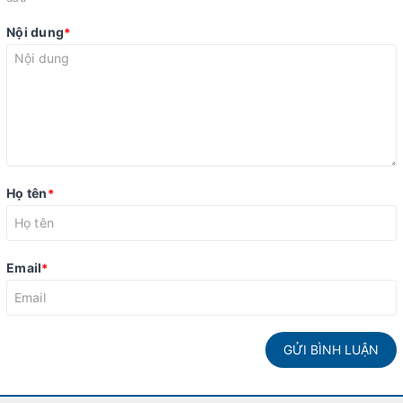
Nội dung
*
Họ tên
*
Email
*
GỬI BÌNH LUẬN