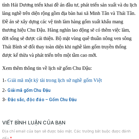
tỉnh Hải Dương triển khai đề án đầu tư, phát triển sản xuất và du lịch
làng nghề trên diện rộng gồm địa bàn hai xã Minh Tân và Thái Tân.
Đề án sẽ xây dựng các vệ tinh làm hàng gốm xuất khẩu mang
thương hiệu Chu Đậu. Hàng nghìn lao động sẽ có thêm việc làm,
đời sống sẽ được cải thiện. Bộ mặt vùng quê thuần nông ven sông
Thái Bình sẽ đổi thay toàn diện khi nghề làm gốm truyền thống
được kế thừa và phát triển trên một tầm cao mới.
Xem thêm thông tin về lịch sử gốm Chu Đậu:
1-
Giải mã một kỳ tài trong lịch sử nghề gốm Việt
2-
Giải mã gốm Chu Đậu
3-
Đặc sắc, độc đáo – Gốm Chu Đậu
VIẾT BÌNH LUẬN CỦA BẠN
Địa chỉ email của bạn sẽ được bảo mật. Các trường bắt buộc được đánh
*
dấu