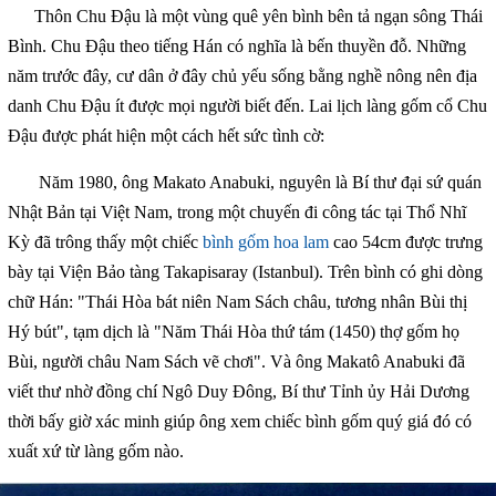
Thôn Chu Đậu là một vùng quê yên bình bên tả ngạn sông Thái
Bình. Chu Đậu theo tiếng Hán có nghĩa là bến thuyền đỗ. Những
năm trước đây, cư dân ở đây chủ yếu sống bằng nghề nông nên địa
danh Chu Đậu ít được mọi người biết đến. Lai lịch làng gốm cổ Chu
Đậu được phát hiện một cách hết sức tình cờ:
Năm 1980, ông Makato Anabuki, nguyên là Bí thư đại sứ quán
Nhật Bản tại Việt Nam, trong một chuyến đi công tác tại Thổ Nhĩ
Kỳ đã trông thấy một chiếc
bình gốm hoa lam
cao 54cm được trưng
bày tại Viện Bảo tàng Takapisaray (Istanbul). Trên bình có ghi dòng
chữ Hán: "Thái Hòa bát niên Nam Sách châu, tương nhân Bùi thị
Hý bút", tạm dịch là "Năm Thái Hòa thứ tám (1450) thợ gốm họ
Bùi, người châu Nam Sách vẽ chơi". Và ông Makatô Anabuki đã
viết thư nhờ đồng chí Ngô Duy Đông, Bí thư Tỉnh ủy Hải Dương
thời bấy giờ xác minh giúp ông xem chiếc bình gốm quý giá đó có
xuất xứ từ làng gốm nào.