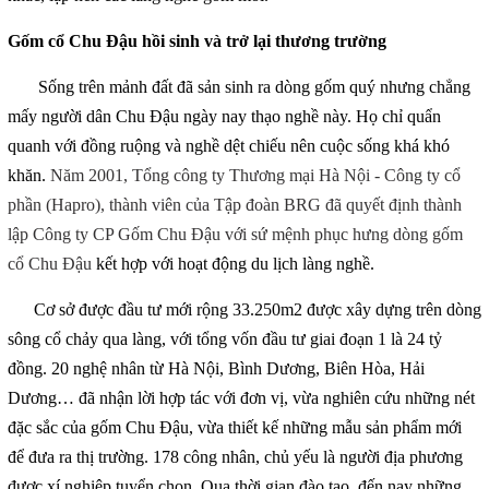
Gốm cổ Chu Đậu hồi sinh và trở lại thương trường
Sống trên mảnh đất đã sản sinh ra dòng gốm quý nhưng chẳng
mấy người dân Chu Đậu ngày nay thạo nghề này. Họ chỉ quẩn
quanh với đồng ruộng và nghề dệt chiếu nên cuộc sống khá khó
khăn
.
Năm 2001, Tổng công ty Thương mại Hà Nội - Công ty cổ
phần (Hapro), thành viên của Tập đoàn BRG đã quyết định thành
lập Công ty CP Gốm Chu Đậu với sứ mệnh phục hưng dòng gốm
cổ Chu Đậu
kết hợp với hoạt động du lịch làng nghề.
Cơ sở được đầu tư mới rộng 33.250m2 được xây dựng trên dòng
sông cổ chảy qua làng, với tổng vốn đầu tư giai đoạn 1 là 24 tỷ
đồng. 20 nghệ nhân từ Hà Nội, Bình Dương, Biên Hòa, Hải
Dương… đã nhận lời hợp tác với đơn vị, vừa nghiên cứu những nét
đặc sắc của gốm Chu Đậu, vừa thiết kế những mẫu sản phẩm mới
để đưa ra thị trường. 178 công nhân, chủ yếu là người địa phương
được xí nghiệp tuyển chọn. Qua thời gian đào tạo, đến nay những