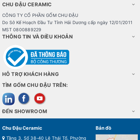
CHU ĐẬU CERAMIC
CÔNG TY CỔ PHẦN GỐM CHU ĐẬU
Do Sở Kế Hoạch Đầu Tư Tỉnh Hải Dương cấp ngày 12/01/2011
MST 0800889229
THÔNG TIN VÀ ĐIỀU KHOẢN
HỖ TRỢ KHÁCH HÀNG
TÌM GỐM CHU ĐẬU TRÊN:
ĐẾN SHOWROOM
Chu Đậu Ceramic
Bản đồ
Tầng 3, Số 38-40 Lê Thái Tổ, Phường