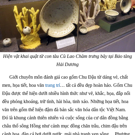
Hiện vật khai quật từ con tàu Cù Lao Chàm trưng bày tại Bảo tàng
Hải Dương
Giới chuyên môn đánh giá cao gốm Chu Đậu từ dáng vẻ, chất
men, họa tiết, hoa văn
trang trí
… tất cả đều đẹp hoàn hảo. Gốm Chu
Đậu được thể hiện dưới nhiều hình thức như vẽ, khắc, họa, đắp nổi
đều phóng khoáng, trữ tình, hài hòa, tinh xảo. Những họa tiết, hoa
văn trên gốm thể hiện đậm đà bản sắc văn hóa dân tộc Việt Nam.
Đó là khung cảnh thiên nhiên và cuộc sống của cư dân đồng bằng
châu thổ sông Hồng như cảnh mục đồng chăn trâu, chim đậu trên
cành hoa, đàn cá bơi dưới nước, mái nhà tranh ven sông… Phương