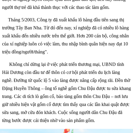
người thợ trẻ đã khá thành thục với các thao tác làm gốm.
Tháng 5/2003, Công ty đã xuất khẩu lô hàng đầu tiên sang thị
trường Tây Ban Nha. Từ đó đến nay, xí nghiệp đã có nhiều lô hàng
xuất khẩu đến nhiều nước trên thế giới. Hơn 200 cán bộ, công nhân
của xí nghiệp luôn có việc làm, thu nhập bình quân hiện nay đạt 10
triệu đồng/người/tháng".
Không chỉ dừng lại ở việc phát triển thương mại, UBND tỉnh
Hải Dương còn đầu tư để thôn có cơ hội phát triển du lịch làng
nghề. Đường từ quốc lộ 5 vào làng được nâng cấp rộng rãi. Đền thờ
Đặng Huyền Thông – ông tổ nghề gốm Chu Đậu được tu sửa khang
trang. Các di tích lò gốm cổ, bảo tàng gốm thôn Chu Đậu – nơi lưu
giữ nhiều hiện vật gốm cổ được tìm thấy qua các lần khai quật được
sửa sang, mở cửa đón khách. Cuộc sống người dân Chu Đậu đã
từng bước được cải thiện nhờ vào sản phẩm gốm.