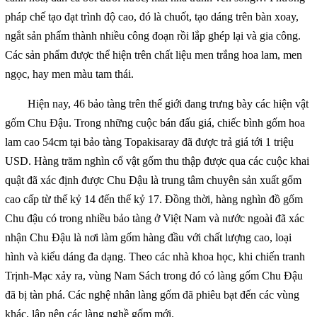
pháp chế tạo đạt trình độ cao, đó là chuốt, tạo dáng trên bàn xoay,
ngắt sản phẩm thành nhiều công đoạn rồi lắp ghép lại và gia công.
Các sản phẩm được thể hiện trên chất liệu men trắng hoa lam, men
ngọc, hay men màu tam thái.
Hiện nay, 46 bảo tàng trên thế giới đang trưng bày các hiện vật
gốm Chu Đậu. Trong những cuộc bán đấu giá, chiếc bình gốm hoa
lam cao 54cm tại bảo tàng Topakisaray đã được trả giá tới 1 triệu
USD. Hàng trăm nghìn cổ vật gốm thu thập được qua các cuộc khai
quật đã xác định được Chu Đậu là trung tâm chuyên sản xuất gốm
cao cấp từ thế kỷ 14 đến thế kỷ 17. Đồng thời, hàng nghìn đồ gốm
Chu đậu có trong nhiều bảo tàng ở Việt Nam và nước ngoài đã xác
nhận Chu Đậu là nơi làm gốm hàng đầu với chất lượng cao, loại
hình và kiểu dáng đa dạng. Theo các nhà khoa học, khi chiến tranh
Trịnh-Mạc xảy ra, vùng Nam Sách trong đó có làng gốm Chu Đậu
đã bị tàn phá. Các nghệ nhân làng gốm đã phiêu bạt đến các vùng
khác, lập nên các làng nghề gốm mới.