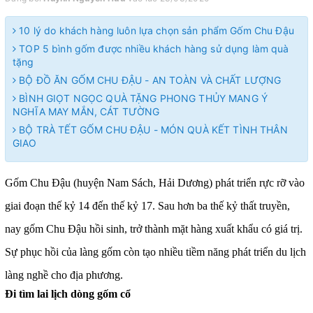
10 lý do khách hàng luôn lựa chọn sản phẩm Gốm Chu Đậu
TOP 5 bình gốm được nhiều khách hàng sử dụng làm quà
tặng
BỘ ĐỒ ĂN GỐM CHU ĐẬU - AN TOÀN VÀ CHẤT LƯỢNG
BÌNH GIỌT NGỌC QUÀ TẶNG PHONG THỦY MANG Ý
NGHĨA MAY MẮN, CÁT TƯỜNG
BỘ TRÀ TẾT GỐM CHU ĐẬU - MÓN QUÀ KẾT TÌNH THÂN
GIAO
Gốm Chu Đậu (huyện Nam Sách, Hải Dương) phát triển rực rỡ vào
giai đoạn thế kỷ 14 đến thế kỷ 17. Sau hơn ba thế kỷ thất truyền,
nay gốm Chu Đậu hồi sinh, trở thành mặt hàng xuất khẩu có giá trị.
Sự phục hồi của làng gốm còn tạo nhiều tiềm năng phát triển du lịch
làng nghề cho địa phương.
Đi tìm lai lịch dòng gốm cổ